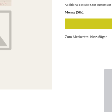
Additional costs (e.g. for customs o
Menge (Stk):
Zum Merkzettel hinzufügen