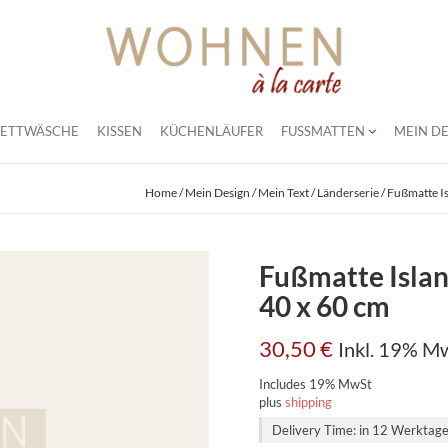
BETTWÄSCHE
KISSEN
KÜCHENLÄUFER
FUSSMATTEN
MEIN DE
Home
/
Mein Design / Mein Text
/
Länderserie
/ Fußmatte Is
Fußmatte Islan
40 x 60 cm
30,50
€
Inkl. 19% M
Includes 19% MwSt
plus
shipping
Delivery Time: in 12 Werktag