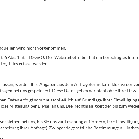
nquellen wird nicht vorgenommen.
. 6 Abs. 1 lit. f DSGVO. Der Websitebetreiber hat ein berechtigtes Inter
Log-Files erfasst werden.
lassen, werden Ihre Angaben aus dem Anfrageformular inklusive der vo
ragen bei uns gespeichert. Diese Daten geben wir nicht ohne Ihre Einwil
n Daten erfolgt somit ausschließlich auf Grundlage Ihrer Einwilligung (A
rmlose Mitteilung per E-Mail an uns. Die Rechtmäßigkeit der bis zum Wid
rbleiben bei uns, bis Sie uns zur Löschung auffordern, Ihre Einwilligun
Bearbeitung Ihrer Anfrage). Zwingende gesetzliche Bestimmungen – insbe