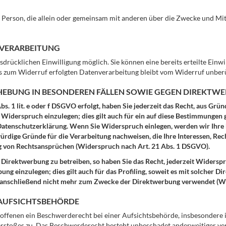
sche Person, die allein oder gemeinsam mit anderen über die Zwecke und 
NVERARBEITUNG
drücklichen Einwilligung möglich. Sie können eine bereits erteilte Einwi
bis zum Widerruf erfolgten Datenverarbeitung bleibt vom Widerruf unber
EBUNG IN BESONDEREN FÄLLEN SOWIE GEGEN DIREKTWER
. 1 lit. e oder f DSGVO erfolgt, haben Sie jederzeit das Recht, aus Grün
iderspruch einzulegen; dies gilt auch für ein auf diese Bestimmungen ge
 Datenschutzerklärung. Wenn Sie Widerspruch einlegen, werden wir Ihr
ürdige Gründe für die Verarbeitung nachweisen, die Ihre Interessen, Re
g von Rechtsansprüchen (Widerspruch nach Art. 21 Abs. 1 DSGVO).
irektwerbung zu betreiben, so haben Sie das Recht, jederzeit Widerspr
 einzulegen; dies gilt auch für das Profiling, soweit es mit solcher D
anschließend nicht mehr zum Zwecke der Direktwerbung verwendet (Wi
 AUFSICHTSBEHÖRDE
offenen ein Beschwerderecht bei einer Aufsichtsbehörde, insbesondere i
erstoßes zu. Das Beschwerderecht besteht unbeschadet anderweitiger ver