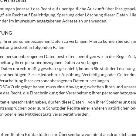
RICHTIGUNG
mungen jederzeit das Recht auf unentgeltliche Auskunft über Ihre gesp
. ein Recht auf Berichtigung, Sperrung oder Löschung dieser Daten. H
er der im Impressum angegebenen Adresse an uns wenden.
ITUNG
ng Ihrer personenbezogenen Daten zu verlangen. Hierzu können Sie sich 
itung besteht in folgenden Fällen:
rten personenbezogenen Daten bestreiten, benötigen wir in der Regel Zeit
rbeitung Ihrer personenbezogenen Daten zu verlangen.
aten unrechtmäßig geschah / geschieht, können Sie statt der Löschung 
hr benötigen, Sie sie jedoch zur Ausübung, Verteidigung oder Geltend
 Verarbeitung Ihrer personenbezogenen Daten zu verlangen.
 DSGVO eingelegt haben, muss eine Abwägung zwischen Ihren und unser
ie das Recht, die Einschränkung der Verarbeitung Ihrer personenbezogen
n eingeschränkt haben, dürfen diese Daten – von ihrer Speicherung abg
sansprüchen oder zum Schutz der Rechte einer anderen natürlichen ode
n oder eines Mitgliedstaats verarbeitet werden.
ffentlichten Kontaktdaten zur Übersendung von nicht ausdrücklich ang