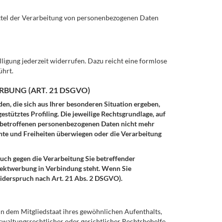
Mittel der Verarbeitung von personenbezogenen Daten
lligung jederzeit widerrufen. Dazu reicht eine formlose
ührt.
BUNG (ART. 21 DSGVO)
den, die sich aus Ihrer besonderen Situation ergeben,
stütztes Profiling. Die jeweilige Rechtsgrundlage, auf
e betroffenen personenbezogenen Daten nicht mehr
chte und Freiheiten überwiegen oder die Verarbeitung
uch gegen die Verarbeitung Sie betreffender
irektwerbung in Verbindung steht. Wenn Sie
derspruch nach Art. 21 Abs. 2 DSGVO).
n dem Mitgliedstaat ihres gewöhnlichen Aufenthalts,
waltungsrechtlicher oder gerichtlicher Rechtsbehelfe.