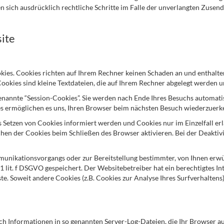
ten sich ausdrücklich rechtliche Schritte im Falle der unverlangten Zu
ite
kies. Cookies richten auf Ihrem Rechner keinen Schaden an und enthalte
Cookies sind kleine Textdateien, die auf Ihrem Rechner abgelegt werden u
enannte “Session-Cookies”. Sie werden nach Ende Ihres Besuchs automati
ies ermöglichen es uns, Ihren Browser beim nächsten Besuch wiederzuerk
das Setzen von Cookies informiert werden und Cookies nur im Einzelfall 
hen der Cookies beim Schließen des Browser aktivieren. Bei der Deaktivi
unikationsvorgangs oder zur Bereitstellung bestimmter, von Ihnen erw
 1 lit. f DSGVO gespeichert. Der Websitebetreiber hat ein berechtigtes I
ste. Soweit andere Cookies (z.B. Cookies zur Analyse Ihres Surfverhaltens
ch Informationen in so genannten Server-Log-Dateien, die Ihr Browser au