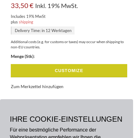
33,50
€
Inkl. 19% MwSt.
Includes 19% MwSt
plus
shipping
Delivery Time: in 12 Werktagen
Additional costs (e.g. for customs or taxes) may occur when shipping to
non-EU countries.
Menge (Stk):
CUSTOMIZE
Zum Merkzettel hinzufügen
BASISDATEN
BESCHREIBUNG
IHRE COOKIE-EINSTELLUNGEN
Für eine bestmögliche Performance der
Webpräsentation empfehlen wir Ihnen die