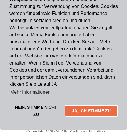
Zustimmung zur Verwendung von Cookies. Cookies
werden für optimale Funktion und Performance
benötigt. In sozialen Medien und durch
Zahlungsart
Werbecookies von Drittparteien haben Sie Zugriff
auf social Media Funktionen und erhalten
personalisierte Werbung. Drücken Sie auf "Mehr
Versandart
Informationen" oder gehen zu dem Link "Cookies"
auf der Website, um weitere Informationen zu
erhalten. Wenn Sie mit der Verwendung von
Du findest uns auch auf
Cookies und der damit verbundenen Verarbeitung
Ihrer persönlichen Daten einverstanden sind, dann
klicken Sie bitte auf JA
Informationen
Mehr Informationen
Impressum
Widerruf
AGB
Datenschutz
Lieferung & Versand
Kontakt
Über uns
Zahlungsarten
NEIN, STIMME NICHT
Mytailor croodles
JA, ICH STIMME ZU
ZU
Copyright © 2026. Alle Rechte vorbehalten.