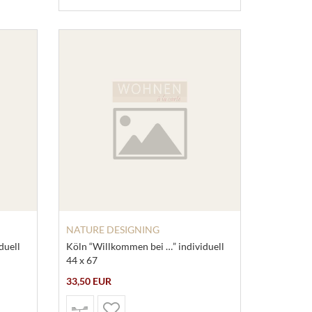
NATURE DESIGNING
duell
Köln “Willkommen bei …” individuell
44 x 67
33,50 EUR