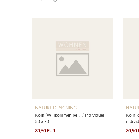
NATURE DESIGNING
NATUR
Köln “Willkommen bei …” individuell
Köln R
50 x 70
individ
30,50 EUR
30,50