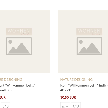
E DESIGNING
NATURE DESIGNING
urt “Willkommen bei …”
Köln “Willkommen bei …” indivi
uell 50 x...
40 x 60
 EUR
30,50 EUR