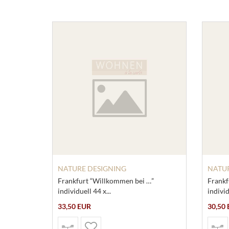
NATURE DESIGNING
NATUR
Frankfurt “Willkommen bei …”
Frankf
individuell 44 x...
individ
33,50 EUR
30,50