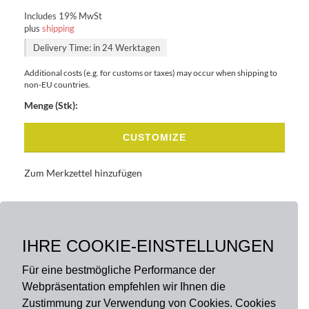
Includes 19% MwSt
plus
shipping
Delivery Time: in 24 Werktagen
Additional costs (e.g. for customs or taxes) may occur when shipping to
non-EU countries.
Menge (Stk):
CUSTOMIZE
Zum Merkzettel hinzufügen
BASISDATEN
BESCHREIBUNG
IHRE COOKIE-EINSTELLUNGEN
Für eine bestmögliche Performance der
Webpräsentation empfehlen wir Ihnen die
Zustimmung zur Verwendung von Cookies. Cookies