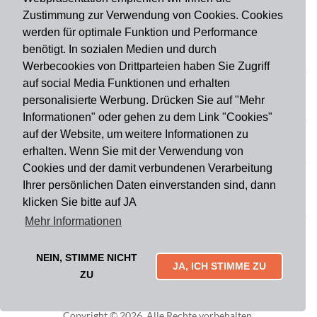
Zustimmung zur Verwendung von Cookies. Cookies
werden für optimale Funktion und Performance
benötigt. In sozialen Medien und durch
Zahlungsart
Werbecookies von Drittparteien haben Sie Zugriff
auf social Media Funktionen und erhalten
personalisierte Werbung. Drücken Sie auf "Mehr
Versandart
Informationen" oder gehen zu dem Link "Cookies"
auf der Website, um weitere Informationen zu
erhalten. Wenn Sie mit der Verwendung von
Du findest uns auch auf
Cookies und der damit verbundenen Verarbeitung
Ihrer persönlichen Daten einverstanden sind, dann
klicken Sie bitte auf JA
Informationen
Mehr Informationen
Impressum
Widerruf
AGB
Datenschutz
Lieferung & Versand
Kontakt
Über uns
Zahlungsarten
NEIN, STIMME NICHT
Mytailor croodles
JA, ICH STIMME ZU
ZU
Copyright © 2026. Alle Rechte vorbehalten.