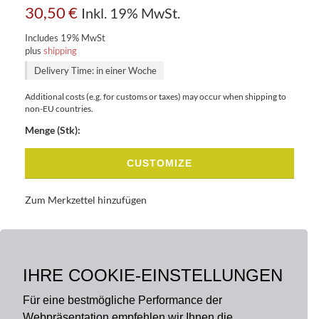
30,50
€
Inkl. 19% MwSt.
Includes 19% MwSt
plus
shipping
Delivery Time: in einer Woche
Additional costs (e.g. for customs or taxes) may occur when shipping to
non-EU countries.
Menge (Stk):
CUSTOMIZE
Zum Merkzettel hinzufügen
BASISDATEN
BESCHREIBUNG
IHRE COOKIE-EINSTELLUNGEN
Für eine bestmögliche Performance der
Webpräsentation empfehlen wir Ihnen die