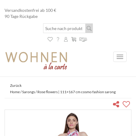
Versandkostenfrei ab 100 €
90 Tage Rückgabe
Toggle
navigati
Zurück
Home
/
Sarongs
/ Rose flowers | 111×167 cm cosmo fashion sarong