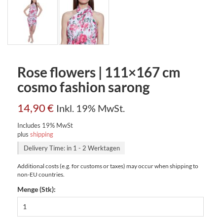
Rose flowers | 111×167 cm
cosmo fashion sarong
14,90
€
Inkl. 19% MwSt.
Includes 19% MwSt
plus
shipping
Delivery Time: in 1 - 2 Werktagen
Additional costs (e.g. for customs or taxes) may occur when shipping to
non-EU countries.
Menge (Stk):
Rose
flowers
|