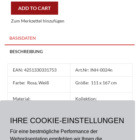
111x167
ADD TO CART
cm
cosmo
Zum Merkzettel hinzufügen
fashion
sarong
quantity
BASISDATEN
BESCHREIBUNG
EAN: 4251330331753
Art.Nr: INH-0024n
Farbe:
Rosa, Weiß
Größe:
111 x 167 cm
Material:
Kollektion:
100% Baumwolle
Cosmo Fashion
IHRE COOKIE-EINSTELLUNGEN
Produktart:
Sarong
Für eine bestmögliche Performance der
Webpräsentation empfehlen wir Ihnen die