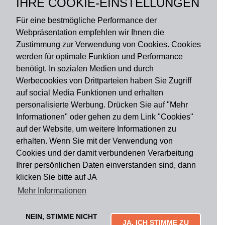
IHRE COOKIE-EINSTELLUNGEN
Rückseite: PVC
Für eine bestmögliche Performance der
Webpräsentation empfehlen wir Ihnen die
Zustimmung zur Verwendung von Cookies. Cookies
werden für optimale Funktion und Performance
benötigt. In sozialen Medien und durch
Zahlungsart
Werbecookies von Drittparteien haben Sie Zugriff
auf social Media Funktionen und erhalten
personalisierte Werbung. Drücken Sie auf "Mehr
Versandart
Informationen" oder gehen zu dem Link "Cookies"
auf der Website, um weitere Informationen zu
erhalten. Wenn Sie mit der Verwendung von
Du findest uns auch auf
Cookies und der damit verbundenen Verarbeitung
Ihrer persönlichen Daten einverstanden sind, dann
klicken Sie bitte auf JA
Informationen
Mehr Informationen
Impressum
Widerruf
AGB
Datenschutz
Lieferung & Versand
Kontakt
Über uns
Zahlungsarten
NEIN, STIMME NICHT
Mytailor croodles
JA, ICH STIMME ZU