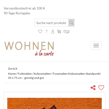
Versandkostenfrei ab 100 €
90 Tage Rückgabe
Toggle
navigati
Zurück
Home
/
Fußmatten
/
Kokosmatten
/ Fussmatten Kokosmatten Standpunkt
45 x 75 cm – günstig und gut