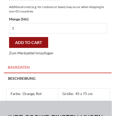
Additional costs (e.g. for customs or taxes) may occur when shipping to
non-EU countries.
Menge (Stk):
Fussmatten
Kokosmatten
Standpunkt
45
ADD TO CART
x
75
Zum Merkzettel hinzufügen
cm
-
günstig
BASISDATEN
und
gut
BESCHREIBUNG
quantity
Farbe:
Orange, Rot
Größe:
45 x 75 cm
Material:
Oberseite: 100% Kokos,