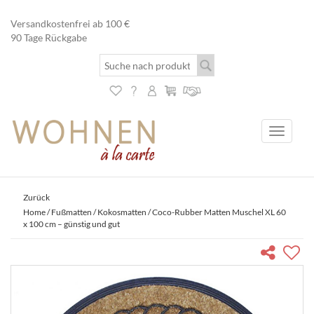
Versandkostenfrei ab 100 €
90 Tage Rückgabe
Toggle
navigati
Zurück
Home
/
Fußmatten
/
Kokosmatten
/ Coco-Rubber Matten Muschel XL 60
x 100 cm – günstig und gut