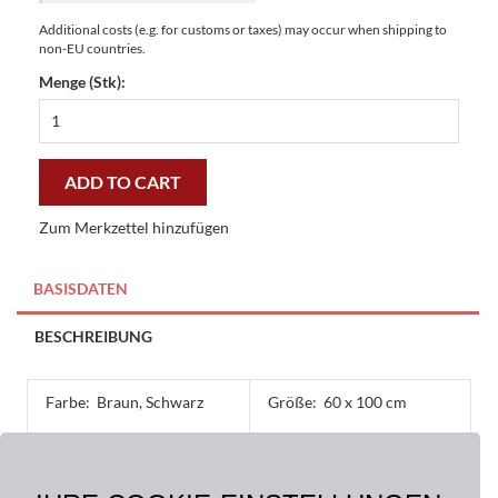
Additional costs (e.g. for customs or taxes) may occur when shipping to
non-EU countries.
Menge (Stk):
Coco-
Rubber
Matten
Muschel
ADD TO CART
XL
60
Zum Merkzettel hinzufügen
x
100
cm
BASISDATEN
-
günstig
BESCHREIBUNG
und
gut
quantity
Farbe:
Braun, Schwarz
Größe:
60 x 100 cm
Material:
Oberseite: 100 % Kokos,