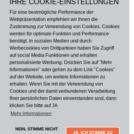
IHRE COOKIE-EINSTELLUNGEN
Rückseite: Gummi
Für eine bestmögliche Performance der
Webpräsentation empfehlen wir Ihnen die
Zustimmung zur Verwendung von Cookies. Cookies
werden für optimale Funktion und Performance
benötigt. In sozialen Medien und durch
Zahlungsart
Werbecookies von Drittparteien haben Sie Zugriff
auf social Media Funktionen und erhalten
personalisierte Werbung. Drücken Sie auf "Mehr
Versandart
Informationen" oder gehen zu dem Link "Cookies"
auf der Website, um weitere Informationen zu
erhalten. Wenn Sie mit der Verwendung von
Du findest uns auch auf
Cookies und der damit verbundenen Verarbeitung
Ihrer persönlichen Daten einverstanden sind, dann
klicken Sie bitte auf JA
Informationen
Mehr Informationen
Impressum
Widerruf
AGB
Datenschutz
Lieferung & Versand
Kontakt
Über uns
Zahlungsarten
NEIN, STIMME NICHT
Mytailor croodles
JA, ICH STIMME ZU