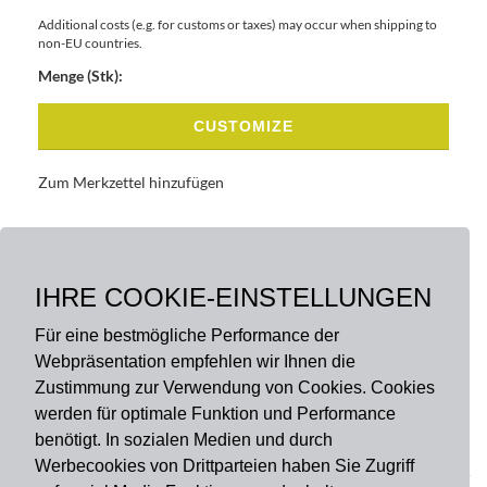
Additional costs (e.g. for customs or taxes) may occur when shipping to
non-EU countries.
Menge (Stk):
CUSTOMIZE
Zum Merkzettel hinzufügen
BASISDATEN
BESCHREIBUNG
IHRE COOKIE-EINSTELLUNGEN
Für eine bestmögliche Performance der
Webpräsentation empfehlen wir Ihnen die
Zustimmung zur Verwendung von Cookies. Cookies
werden für optimale Funktion und Performance
benötigt. In sozialen Medien und durch
Zahlungsart
Werbecookies von Drittparteien haben Sie Zugriff