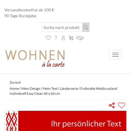
Versandkostenfrei ab 100 €
90 Tage Rückgabe
Toggle
navigati
Zurück
Home
/
Mein Design / Mein Text
/
Länderserie
/ Fußmatte Weißrussland
Individuell Easy Clean 40 x 60 cm