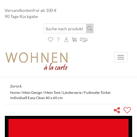
Versandkostenfrei ab 100 €
90 Tage Rückgabe
Toggle
navigati
Zurück
Home
/
Mein Design / Mein Text
/
Länderserie
/ Fußmatte Türkei
Individuell Easy Clean 40 x 60 cm