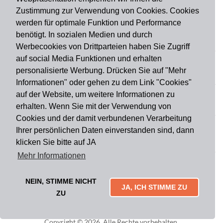
Zustimmung zur Verwendung von Cookies. Cookies
werden für optimale Funktion und Performance
benötigt. In sozialen Medien und durch
Zahlungsart
Werbecookies von Drittparteien haben Sie Zugriff
auf social Media Funktionen und erhalten
personalisierte Werbung. Drücken Sie auf "Mehr
Versandart
Informationen" oder gehen zu dem Link "Cookies"
auf der Website, um weitere Informationen zu
erhalten. Wenn Sie mit der Verwendung von
Du findest uns auch auf
Cookies und der damit verbundenen Verarbeitung
Ihrer persönlichen Daten einverstanden sind, dann
klicken Sie bitte auf JA
Informationen
Mehr Informationen
Impressum
Widerruf
AGB
Datenschutz
Lieferung & Versand
Kontakt
Über uns
Zahlungsarten
NEIN, STIMME NICHT
Mytailor croodles
JA, ICH STIMME ZU
ZU
Copyright © 2026. Alle Rechte vorbehalten.