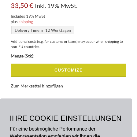
33,50
€
Inkl. 19% MwSt.
Includes 19% MwSt
plus
shipping
Delivery Time: in 12 Werktagen
Additional costs (e.g. for customs or taxes) may occur when shipping to
non-EU countries.
Menge (Stk):
CUSTOMIZE
Zum Merkzettel hinzufügen
BASISDATEN
BESCHREIBUNG
IHRE COOKIE-EINSTELLUNGEN
Für eine bestmögliche Performance der
Webpräsentation empfehlen wir Ihnen die