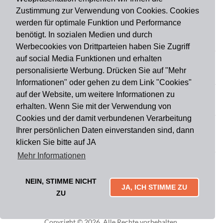
Zustimmung zur Verwendung von Cookies. Cookies
werden für optimale Funktion und Performance
benötigt. In sozialen Medien und durch
Zahlungsart
Werbecookies von Drittparteien haben Sie Zugriff
auf social Media Funktionen und erhalten
personalisierte Werbung. Drücken Sie auf "Mehr
Versandart
Informationen" oder gehen zu dem Link "Cookies"
auf der Website, um weitere Informationen zu
erhalten. Wenn Sie mit der Verwendung von
Du findest uns auch auf
Cookies und der damit verbundenen Verarbeitung
Ihrer persönlichen Daten einverstanden sind, dann
klicken Sie bitte auf JA
Informationen
Mehr Informationen
Impressum
Widerruf
AGB
Datenschutz
Lieferung & Versand
Kontakt
Über uns
Zahlungsarten
NEIN, STIMME NICHT
Mytailor croodles
JA, ICH STIMME ZU
ZU
Copyright © 2026. Alle Rechte vorbehalten.