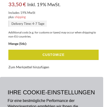
33,50
€
Inkl. 19% MwSt.
Includes 19% MwSt
plus
shipping
Delivery Time: 4-7 Tage
Additional costs (e.g. for customs or taxes) may occur when shipping to
non-EU countries.
Menge (Stk):
CUSTOMIZE
Zum Merkzettel hinzufügen
BASISDATEN
BESCHREIBUNG
IHRE COOKIE-EINSTELLUNGEN
Für eine bestmögliche Performance der
Webpräsentation empfehlen wir Ihnen die