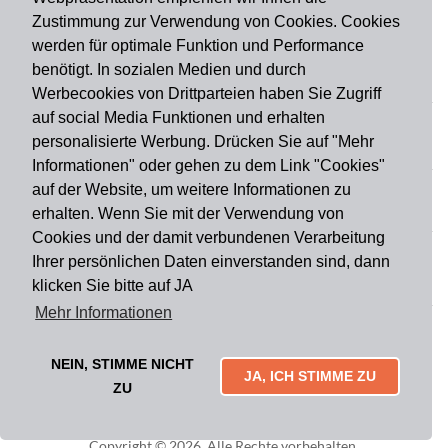
Zustimmung zur Verwendung von Cookies. Cookies
werden für optimale Funktion und Performance
benötigt. In sozialen Medien und durch
Zahlungsart
Werbecookies von Drittparteien haben Sie Zugriff
auf social Media Funktionen und erhalten
personalisierte Werbung. Drücken Sie auf "Mehr
Versandart
Informationen" oder gehen zu dem Link "Cookies"
auf der Website, um weitere Informationen zu
erhalten. Wenn Sie mit der Verwendung von
Du findest uns auch auf
Cookies und der damit verbundenen Verarbeitung
Ihrer persönlichen Daten einverstanden sind, dann
klicken Sie bitte auf JA
Informationen
Mehr Informationen
Impressum
Widerruf
AGB
Datenschutz
Lieferung & Versand
Kontakt
Über uns
Zahlungsarten
NEIN, STIMME NICHT
Mytailor croodles
JA, ICH STIMME ZU
ZU
Copyright © 2026. Alle Rechte vorbehalten.