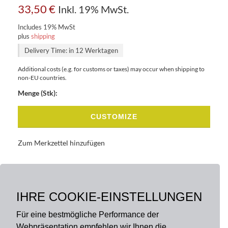
33,50
€
Inkl. 19% MwSt.
Includes 19% MwSt
plus
shipping
Delivery Time: in 12 Werktagen
Additional costs (e.g. for customs or taxes) may occur when shipping to
non-EU countries.
Menge (Stk):
CUSTOMIZE
Zum Merkzettel hinzufügen
BASISDATEN
BESCHREIBUNG
IHRE COOKIE-EINSTELLUNGEN
Für eine bestmögliche Performance der
Webpräsentation empfehlen wir Ihnen die