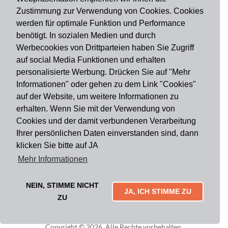
Zustimmung zur Verwendung von Cookies. Cookies
werden für optimale Funktion und Performance
benötigt. In sozialen Medien und durch
Zahlungsart
Werbecookies von Drittparteien haben Sie Zugriff
auf social Media Funktionen und erhalten
personalisierte Werbung. Drücken Sie auf "Mehr
Versandart
Informationen" oder gehen zu dem Link "Cookies"
auf der Website, um weitere Informationen zu
erhalten. Wenn Sie mit der Verwendung von
Du findest uns auch auf
Cookies und der damit verbundenen Verarbeitung
Ihrer persönlichen Daten einverstanden sind, dann
klicken Sie bitte auf JA
Informationen
Mehr Informationen
Impressum
Widerruf
AGB
Datenschutz
Lieferung & Versand
Kontakt
Über uns
Zahlungsarten
NEIN, STIMME NICHT
Mytailor croodles
JA, ICH STIMME ZU
ZU
Copyright © 2026. Alle Rechte vorbehalten.