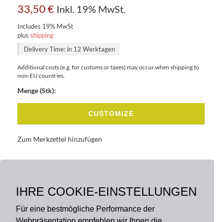
33,50
€
Inkl. 19% MwSt.
Includes 19% MwSt
plus
shipping
Delivery Time: in 12 Werktagen
Additional costs (e.g. for customs or taxes) may occur when shipping to
non-EU countries.
Menge (Stk):
CUSTOMIZE
Zum Merkzettel hinzufügen
BASISDATEN
BESCHREIBUNG
IHRE COOKIE-EINSTELLUNGEN
Für eine bestmögliche Performance der
Webpräsentation empfehlen wir Ihnen die