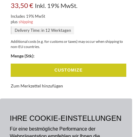
33,50
€
Inkl. 19% MwSt.
Includes 19% MwSt
plus
shipping
Delivery Time: in 12 Werktagen
Additional costs (e.g. for customs or taxes) may occur when shipping to
non-EU countries.
Menge (Stk):
CUSTOMIZE
Zum Merkzettel hinzufügen
BASISDATEN
BESCHREIBUNG
IHRE COOKIE-EINSTELLUNGEN
Für eine bestmögliche Performance der
Webpräsentation empfehlen wir Ihnen die