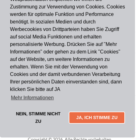
Zustimmung zur Verwendung von Cookies. Cookies
werden für optimale Funktion und Performance
benötigt. In sozialen Medien und durch
Zahlungsart
Werbecookies von Drittparteien haben Sie Zugriff
auf social Media Funktionen und erhalten
personalisierte Werbung. Drücken Sie auf "Mehr
Versandart
Informationen" oder gehen zu dem Link "Cookies"
auf der Website, um weitere Informationen zu
erhalten. Wenn Sie mit der Verwendung von
Du findest uns auch auf
Cookies und der damit verbundenen Verarbeitung
Ihrer persönlichen Daten einverstanden sind, dann
klicken Sie bitte auf JA
Informationen
Mehr Informationen
Impressum
Widerruf
AGB
Datenschutz
Lieferung & Versand
Kontakt
Über uns
Zahlungsarten
NEIN, STIMME NICHT
Mytailor croodles
JA, ICH STIMME ZU
ZU
Copyright © 2026. Alle Rechte vorbehalten.