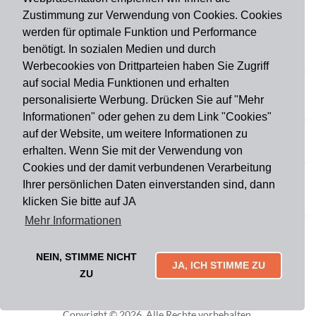
Zustimmung zur Verwendung von Cookies. Cookies
werden für optimale Funktion und Performance
benötigt. In sozialen Medien und durch
Zahlungsart
Werbecookies von Drittparteien haben Sie Zugriff
auf social Media Funktionen und erhalten
personalisierte Werbung. Drücken Sie auf "Mehr
Versandart
Informationen" oder gehen zu dem Link "Cookies"
auf der Website, um weitere Informationen zu
erhalten. Wenn Sie mit der Verwendung von
Du findest uns auch auf
Cookies und der damit verbundenen Verarbeitung
Ihrer persönlichen Daten einverstanden sind, dann
klicken Sie bitte auf JA
Informationen
Mehr Informationen
Impressum
Widerruf
AGB
Datenschutz
Lieferung & Versand
Kontakt
Über uns
Zahlungsarten
NEIN, STIMME NICHT
Mytailor croodles
JA, ICH STIMME ZU
ZU
Copyright © 2026. Alle Rechte vorbehalten.