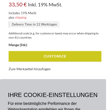
33,50
€
Inkl. 19% MwSt.
Includes 19% MwSt
plus
shipping
Delivery Time: in 12 Werktagen
Additional costs (e.g. for customs or taxes) may occur when shipping to
non-EU countries.
Menge (Stk):
CUSTOMIZE
Zum Merkzettel hinzufügen
BASISDATEN
BESCHREIBUNG
IHRE COOKIE-EINSTELLUNGEN
Für eine bestmögliche Performance der
Webpräsentation empfehlen wir Ihnen die