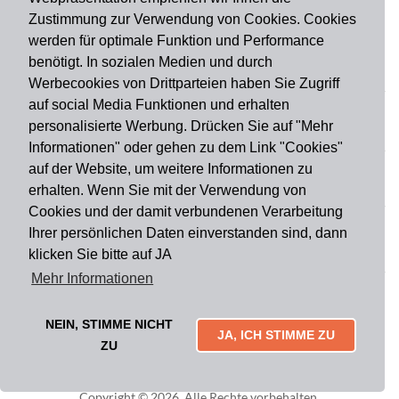
Zustimmung zur Verwendung von Cookies. Cookies
werden für optimale Funktion und Performance
benötigt. In sozialen Medien und durch
Zahlungsart
Werbecookies von Drittparteien haben Sie Zugriff
auf social Media Funktionen und erhalten
personalisierte Werbung. Drücken Sie auf "Mehr
Versandart
Informationen" oder gehen zu dem Link "Cookies"
auf der Website, um weitere Informationen zu
erhalten. Wenn Sie mit der Verwendung von
Du findest uns auch auf
Cookies und der damit verbundenen Verarbeitung
Ihrer persönlichen Daten einverstanden sind, dann
klicken Sie bitte auf JA
Informationen
Mehr Informationen
Impressum
Widerruf
AGB
Datenschutz
Lieferung & Versand
Kontakt
Über uns
Zahlungsarten
NEIN, STIMME NICHT
Mytailor croodles
JA, ICH STIMME ZU
ZU
Copyright © 2026. Alle Rechte vorbehalten.