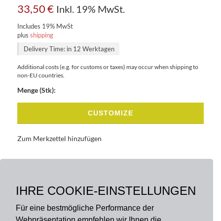
33,50
€
Inkl. 19% MwSt.
Includes 19% MwSt
plus
shipping
Delivery Time: in 12 Werktagen
Additional costs (e.g. for customs or taxes) may occur when shipping to
non-EU countries.
Menge (Stk):
CUSTOMIZE
Zum Merkzettel hinzufügen
BASISDATEN
BESCHREIBUNG
IHRE COOKIE-EINSTELLUNGEN
Für eine bestmögliche Performance der
Webpräsentation empfehlen wir Ihnen die