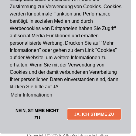
Zustimmung zur Verwendung von Cookies. Cookies
werden für optimale Funktion und Performance
benötigt. In sozialen Medien und durch
Zahlungsart
Werbecookies von Drittparteien haben Sie Zugriff
auf social Media Funktionen und erhalten
personalisierte Werbung. Drücken Sie auf "Mehr
Versandart
Informationen" oder gehen zu dem Link "Cookies"
auf der Website, um weitere Informationen zu
erhalten. Wenn Sie mit der Verwendung von
Du findest uns auch auf
Cookies und der damit verbundenen Verarbeitung
Ihrer persönlichen Daten einverstanden sind, dann
klicken Sie bitte auf JA
Informationen
Mehr Informationen
Impressum
Widerruf
AGB
Datenschutz
Lieferung & Versand
Kontakt
Über uns
Zahlungsarten
NEIN, STIMME NICHT
Mytailor croodles
JA, ICH STIMME ZU
ZU
Copyright © 2026. Alle Rechte vorbehalten.