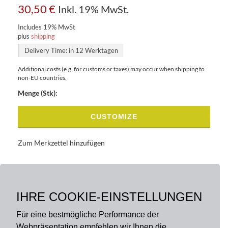
30,50
€
Inkl. 19% MwSt.
Includes 19% MwSt
plus
shipping
Delivery Time: in 12 Werktagen
Additional costs (e.g. for customs or taxes) may occur when shipping to
non-EU countries.
Menge (Stk):
CUSTOMIZE
Zum Merkzettel hinzufügen
BASISDATEN
BESCHREIBUNG
IHRE COOKIE-EINSTELLUNGEN
Für eine bestmögliche Performance der
Webpräsentation empfehlen wir Ihnen die