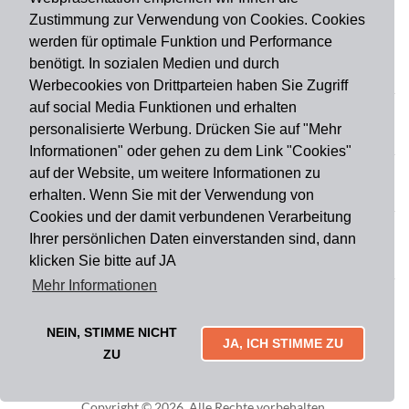
Zustimmung zur Verwendung von Cookies. Cookies
werden für optimale Funktion und Performance
benötigt. In sozialen Medien und durch
Zahlungsart
Werbecookies von Drittparteien haben Sie Zugriff
auf social Media Funktionen und erhalten
personalisierte Werbung. Drücken Sie auf "Mehr
Versandart
Informationen" oder gehen zu dem Link "Cookies"
auf der Website, um weitere Informationen zu
erhalten. Wenn Sie mit der Verwendung von
Du findest uns auch auf
Cookies und der damit verbundenen Verarbeitung
Ihrer persönlichen Daten einverstanden sind, dann
klicken Sie bitte auf JA
Informationen
Mehr Informationen
Impressum
Widerruf
AGB
Datenschutz
Lieferung & Versand
Kontakt
Über uns
Zahlungsarten
NEIN, STIMME NICHT
Mytailor croodles
JA, ICH STIMME ZU
ZU
Copyright © 2026. Alle Rechte vorbehalten.