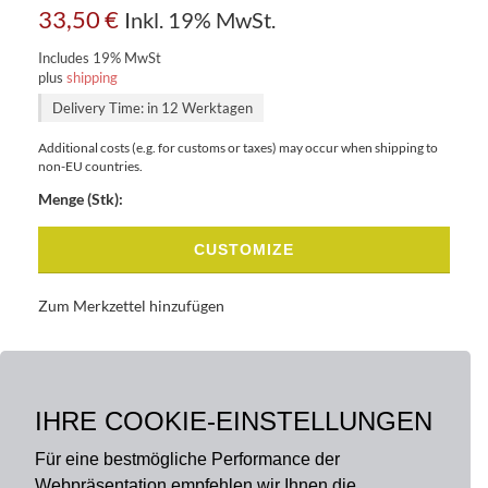
33,50
€
Inkl. 19% MwSt.
Includes 19% MwSt
plus
shipping
Delivery Time: in 12 Werktagen
Additional costs (e.g. for customs or taxes) may occur when shipping to
non-EU countries.
Menge (Stk):
CUSTOMIZE
Zum Merkzettel hinzufügen
BASISDATEN
BESCHREIBUNG
IHRE COOKIE-EINSTELLUNGEN
Für eine bestmögliche Performance der
Webpräsentation empfehlen wir Ihnen die