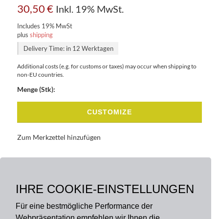
30,50
€
Inkl. 19% MwSt.
Includes 19% MwSt
plus
shipping
Delivery Time: in 12 Werktagen
Additional costs (e.g. for customs or taxes) may occur when shipping to
non-EU countries.
Menge (Stk):
CUSTOMIZE
Zum Merkzettel hinzufügen
BASISDATEN
BESCHREIBUNG
IHRE COOKIE-EINSTELLUNGEN
Für eine bestmögliche Performance der
Webpräsentation empfehlen wir Ihnen die