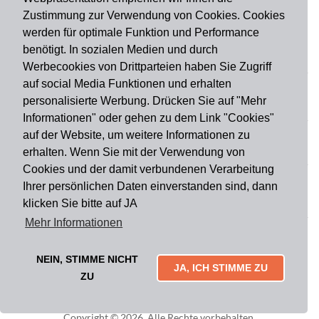
Zustimmung zur Verwendung von Cookies. Cookies
werden für optimale Funktion und Performance
benötigt. In sozialen Medien und durch
Zahlungsart
Werbecookies von Drittparteien haben Sie Zugriff
auf social Media Funktionen und erhalten
personalisierte Werbung. Drücken Sie auf "Mehr
Versandart
Informationen" oder gehen zu dem Link "Cookies"
auf der Website, um weitere Informationen zu
erhalten. Wenn Sie mit der Verwendung von
Du findest uns auch auf
Cookies und der damit verbundenen Verarbeitung
Ihrer persönlichen Daten einverstanden sind, dann
klicken Sie bitte auf JA
Informationen
Mehr Informationen
Impressum
Widerruf
AGB
Datenschutz
Lieferung & Versand
Kontakt
Über uns
Zahlungsarten
NEIN, STIMME NICHT
Mytailor croodles
JA, ICH STIMME ZU
ZU
Copyright © 2026. Alle Rechte vorbehalten.