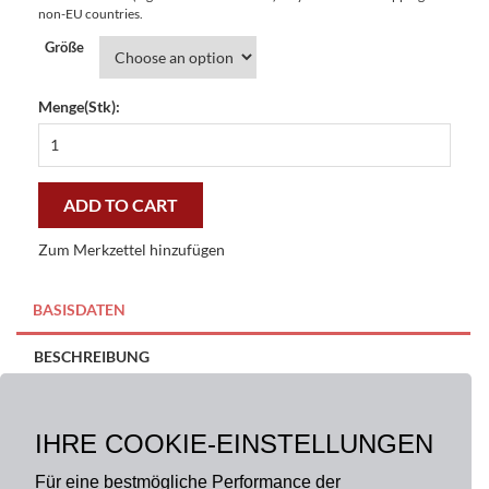
non-EU countries.
Größe
Menge(Stk):
Fußmatte
Italien
Easy
Clean
ADD TO CART
-
günstig
Zum Merkzettel hinzufügen
und
gut
quantity
BASISDATEN
BESCHREIBUNG
Größe:
Material:
100% Polyester
IHRE COOKIE-EINSTELLUNGEN
40 x 60 cm, 50 x 70 cm
Für eine bestmögliche Performance der