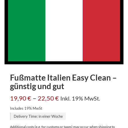
Fußmatte Italien Easy Clean –
günstig und gut
–
19,90
€
22,50
€
Inkl. 19% MwSt.
Includes 19% MwSt
Delivery Time: in einer Woche
Additional costs (e.g. for customs or taxes) may occur when shipping to