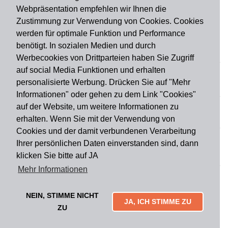
Webpräsentation empfehlen wir Ihnen die
Zustimmung zur Verwendung von Cookies. Cookies
werden für optimale Funktion und Performance
benötigt. In sozialen Medien und durch
Zahlungsart
Werbecookies von Drittparteien haben Sie Zugriff
auf social Media Funktionen und erhalten
personalisierte Werbung. Drücken Sie auf "Mehr
Versandart
Informationen" oder gehen zu dem Link "Cookies"
auf der Website, um weitere Informationen zu
erhalten. Wenn Sie mit der Verwendung von
Du findest uns auch auf
Cookies und der damit verbundenen Verarbeitung
Ihrer persönlichen Daten einverstanden sind, dann
klicken Sie bitte auf JA
Informationen
Mehr Informationen
Impressum
Widerruf
AGB
Datenschutz
Lieferung & Versand
Kontakt
Über uns
Zahlungsarten
NEIN, STIMME NICHT
Mytailor croodles
JA, ICH STIMME ZU
ZU