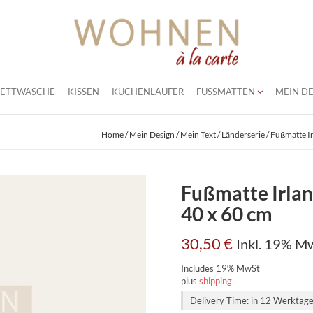
BETTWÄSCHE
KISSEN
KÜCHENLÄUFER
FUSSMATTEN
MEIN DE
Home
/
Mein Design / Mein Text
/
Länderserie
/ Fußmatte Ir
Fußmatte Irlan
40 x 60 cm
30,50
€
Inkl. 19% M
Includes 19% MwSt
plus
shipping
Delivery Time: in 12 Werktag