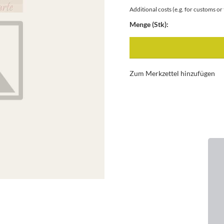
Additional costs (e.g. for customs o
Menge (Stk):
Zum Merkzettel hinzufügen