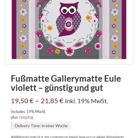
Fußmatte Gallerymatte Eule
violett – günstig und gut
–
19,50
€
21,85
€
Inkl. 19% MwSt.
Includes 19% MwSt
plus
shipping
Delivery Time: in einer Woche
Additional costs (e.g. for customs or taxes) may occur when shipping to