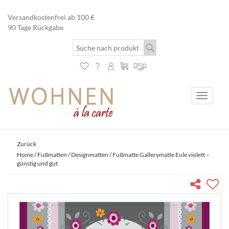
Versandkostenfrei ab 100 €
90 Tage Rückgabe
Toggle
navigati
Zurück
Home
/
Fußmatten
/
Designmatten
/ Fußmatte Gallerymatte Eule violett –
günstig und gut