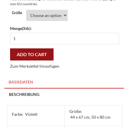
non-EU countries.
Größe
Menge(Stk):
Fußmatte
Gallerymatte
Eule
violett
ADD TO CART
-
günstig
Zum Merkzettel hinzufügen
und
gut
quantity
BASISDATEN
BESCHREIBUNG
Größe:
Farbe:
Violett
44 x 67 cm, 50 x 80 cm