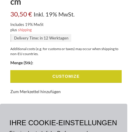
cm
30,50
€
Inkl. 19% MwSt.
Includes 19% MwSt
plus
shipping
Delivery Time: in 12 Werktagen
Additional costs (e.g. for customs or taxes) may occur when shipping to
non-EU countries.
Menge (Stk):
CUSTOMIZE
Zum Merkzettel hinzufügen
BASISDATEN
BESCHREIBUNG
IHRE COOKIE-EINSTELLUNGEN