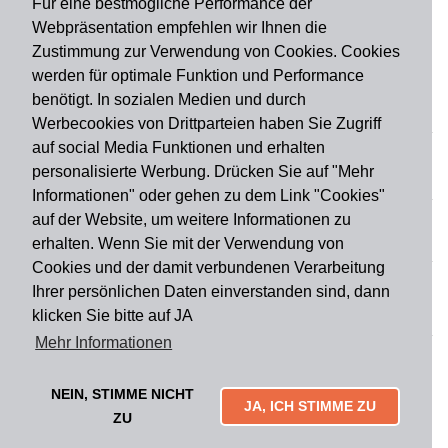
Für eine bestmögliche Performance der
Webpräsentation empfehlen wir Ihnen die
Zustimmung zur Verwendung von Cookies. Cookies
werden für optimale Funktion und Performance
benötigt. In sozialen Medien und durch
Zahlungsart
Werbecookies von Drittparteien haben Sie Zugriff
auf social Media Funktionen und erhalten
personalisierte Werbung. Drücken Sie auf "Mehr
Versandart
Informationen" oder gehen zu dem Link "Cookies"
auf der Website, um weitere Informationen zu
erhalten. Wenn Sie mit der Verwendung von
Du findest uns auch auf
Cookies und der damit verbundenen Verarbeitung
Ihrer persönlichen Daten einverstanden sind, dann
klicken Sie bitte auf JA
Informationen
Mehr Informationen
Impressum
Widerruf
AGB
Datenschutz
Lieferung & Versand
Kontakt
Über uns
Zahlungsarten
NEIN, STIMME NICHT
Mytailor croodles
JA, ICH STIMME ZU
ZU