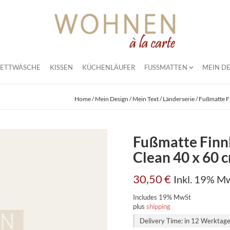
BETTWÄSCHE
KISSEN
KÜCHENLÄUFER
FUSSMATTEN
MEIN DE
Home
/
Mein Design / Mein Text
/
Länderserie
/ Fußmatte Fi
Fußmatte Finnl
Clean 40 x 60 
30,50
€
Inkl. 19% M
Includes 19% MwSt
plus
shipping
Delivery Time: in 12 Werktag