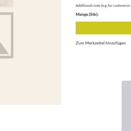
Additional costs (e.g. for customs o
Menge (Stk):
Zum Merkzettel hinzufügen