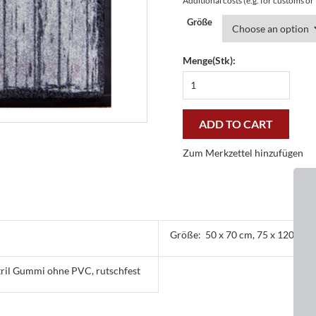
Additional costs (e.g. for customs o
Größe
Menge(Stk):
Fußmatte
Easy
Clean
Star
ADD TO CART
grau
-
Zum Merkzettel hinzufügen
günstig
und
gut
quantity
Größe:
50 x 70 cm, 75 x 120 cm
tril Gummi ohne PVC, rutschfest