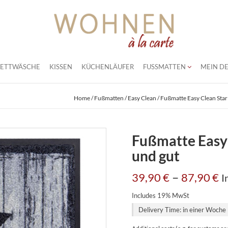
BETTWÄSCHE
KISSEN
KÜCHENLÄUFER
FUSSMATTEN
MEIN DE
Home
/
Fußmatten
/
Easy Clean
/ Fußmatte Easy Clean Star
Fußmatte Easy 
und gut
–
39,90
€
87,90
€
I
Includes 19% MwSt
Delivery Time: in einer Woche