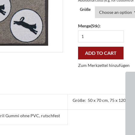
Additional costs (e.g. for customs o
Größe
Menge(Stk):
Fußmatte
Easy
Clean
Springende
ADD TO CART
Katze
-
Zum Merkzettel hinzufügen
günstig
und
gut
quantity
Größe:
50 x 70 cm, 75 x 120 cm
tril Gummi ohne PVC, rutschfest