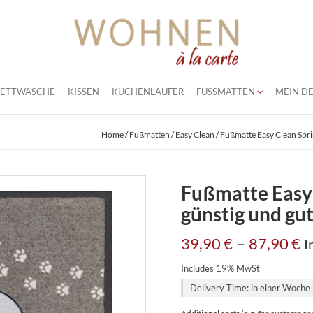
BETTWÄSCHE
KISSEN
KÜCHENLÄUFER
FUSSMATTEN
MEIN DE
Home
/
Fußmatten
/
Easy Clean
/ Fußmatte Easy Clean Spri
Fußmatte Easy 
günstig und gu
–
39,90
€
87,90
€
I
Includes 19% MwSt
Delivery Time: in einer Woche