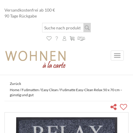
Versandkostenfrei ab 100 €
90 Tage Rückgabe
Toggle
navigati
Zurück
Home
/
Fußmatten
/
Easy Clean
/ Fußmatte Easy-Clean Relax 50 x 70 cm –
günstig und gut