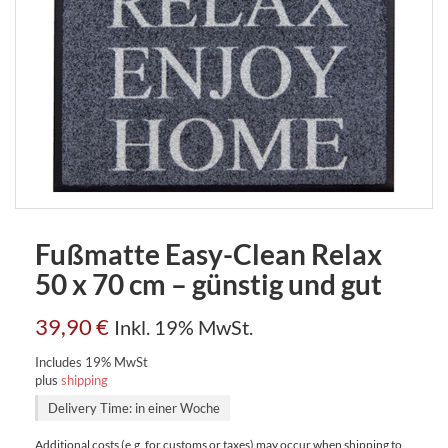
Fußmatte Easy-Clean Relax
50 x 70 cm – günstig und gut
39,90
€
Inkl. 19% MwSt.
Includes 19% MwSt
plus
shipping
Delivery Time: in einer Woche
Additional costs (e.g. for customs or taxes) may occur when shipping to