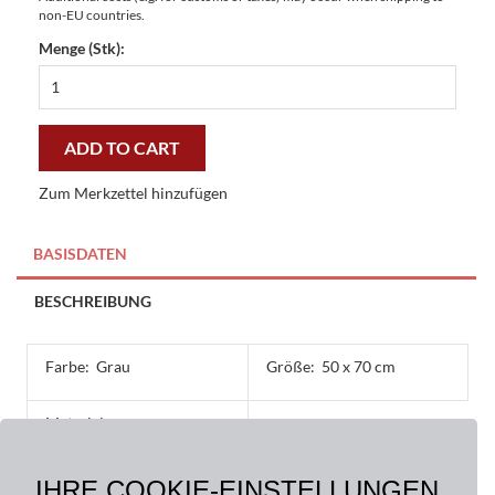
non-EU countries.
Menge (Stk):
Fußmatte
Easy-
Clean
Relax
ADD TO CART
50
x
Zum Merkzettel hinzufügen
70
cm
-
BASISDATEN
günstig
und
BESCHREIBUNG
gut
quantity
Farbe:
Grau
Größe:
50 x 70 cm
Material:
Oberseite: 100%
Polyamid, Rückseite: 100
IHRE COOKIE-EINSTELLUNGEN
% Nitril Gummi