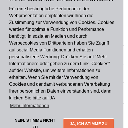
Für eine bestmögliche Performance der
Webpräsentation empfehlen wir Ihnen die
Zustimmung zur Verwendung von Cookies. Cookies
werden für optimale Funktion und Performance
benötigt. In sozialen Medien und durch
Zahlungsart
Werbecookies von Drittparteien haben Sie Zugriff
auf social Media Funktionen und erhalten
personalisierte Werbung. Drücken Sie auf "Mehr
Versandart
Informationen" oder gehen zu dem Link "Cookies"
auf der Website, um weitere Informationen zu
erhalten. Wenn Sie mit der Verwendung von
Du findest uns auch auf
Cookies und der damit verbundenen Verarbeitung
Ihrer persönlichen Daten einverstanden sind, dann
klicken Sie bitte auf JA
Informationen
Mehr Informationen
Impressum
Widerruf
AGB
Datenschutz
Lieferung & Versand
Kontakt
Über uns
Zahlungsarten
NEIN, STIMME NICHT
Mytailor croodles
JA, ICH STIMME ZU
ZU