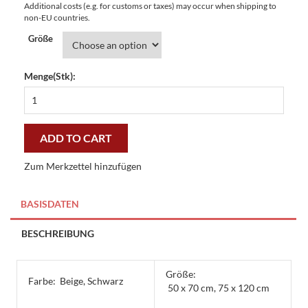
Additional costs (e.g. for customs or taxes) may occur when shipping to
non-EU countries.
Größe
Menge(Stk):
Fußmatte
Easy
Clean
Home
ADD TO CART
Herzen
-
Zum Merkzettel hinzufügen
preiswert
und
stilvoll
BASISDATEN
quantity
BESCHREIBUNG
Größe:
Farbe:
Beige, Schwarz
50 x 70 cm, 75 x 120 cm