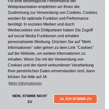
Für eine bestmögliche Performance der
Webpräsentation empfehlen wir Ihnen die
Zustimmung zur Verwendung von Cookies. Cookies
werden für optimale Funktion und Performance
benötigt. In sozialen Medien und durch
Zahlungsart
Werbecookies von Drittparteien haben Sie Zugriff
auf social Media Funktionen und erhalten
personalisierte Werbung. Drücken Sie auf "Mehr
Versandart
Informationen" oder gehen zu dem Link "Cookies"
auf der Website, um weitere Informationen zu
erhalten. Wenn Sie mit der Verwendung von
Du findest uns auch auf
Cookies und der damit verbundenen Verarbeitung
Ihrer persönlichen Daten einverstanden sind, dann
klicken Sie bitte auf JA
Informationen
Mehr Informationen
Impressum
Widerruf
AGB
Datenschutz
Lieferung & Versand
Kontakt
Über uns
Zahlungsarten
NEIN, STIMME NICHT
Mytailor croodles
JA, ICH STIMME ZU
ZU