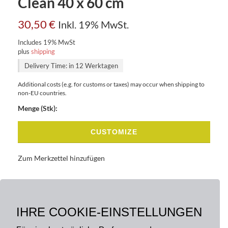
Clean 40 x 60 cm
30,50
€
Inkl. 19% MwSt.
Includes 19% MwSt
plus
shipping
Delivery Time: in 12 Werktagen
Additional costs (e.g. for customs or taxes) may occur when shipping to
non-EU countries.
Menge (Stk):
CUSTOMIZE
Zum Merkzettel hinzufügen
BASISDATEN
BESCHREIBUNG
IHRE COOKIE-EINSTELLUNGEN