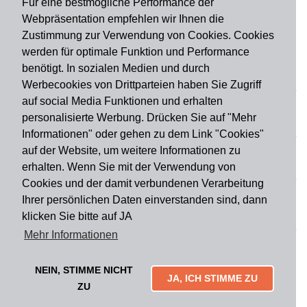
Für eine bestmögliche Performance der
Webpräsentation empfehlen wir Ihnen die
Zustimmung zur Verwendung von Cookies. Cookies
werden für optimale Funktion und Performance
benötigt. In sozialen Medien und durch
Zahlungsart
Werbecookies von Drittparteien haben Sie Zugriff
auf social Media Funktionen und erhalten
personalisierte Werbung. Drücken Sie auf "Mehr
Versandart
Informationen" oder gehen zu dem Link "Cookies"
auf der Website, um weitere Informationen zu
erhalten. Wenn Sie mit der Verwendung von
Du findest uns auch auf
Cookies und der damit verbundenen Verarbeitung
Ihrer persönlichen Daten einverstanden sind, dann
klicken Sie bitte auf JA
Informationen
Mehr Informationen
Impressum
Widerruf
AGB
Datenschutz
Lieferung & Versand
Kontakt
Über uns
Zahlungsarten
NEIN, STIMME NICHT
Mytailor croodles
JA, ICH STIMME ZU
ZU