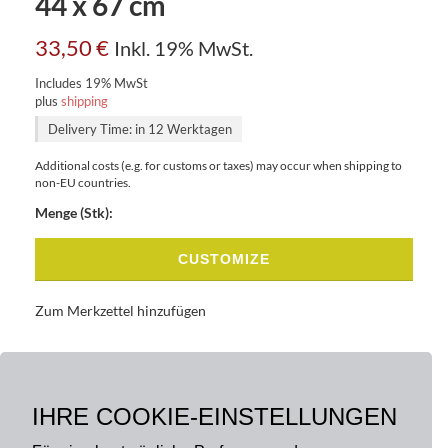
44 x 67 cm
33,50
€
Inkl. 19% MwSt.
Includes 19% MwSt
plus
shipping
Delivery Time: in 12 Werktagen
Additional costs (e.g. for customs or taxes) may occur when shipping to
non-EU countries.
Menge (Stk):
CUSTOMIZE
Zum Merkzettel hinzufügen
BASISDATEN
BESCHREIBUNG
IHRE COOKIE-EINSTELLUNGEN