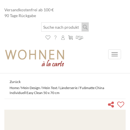
Versandkostenfrei ab 100 €
90 Tage Rückgabe
Toggle
navigati
Zurück
Home
/
Mein Design / Mein Text
/
Länderserie
/ Fußmatte China
Individuell Easy Clean 50 x 70 cm