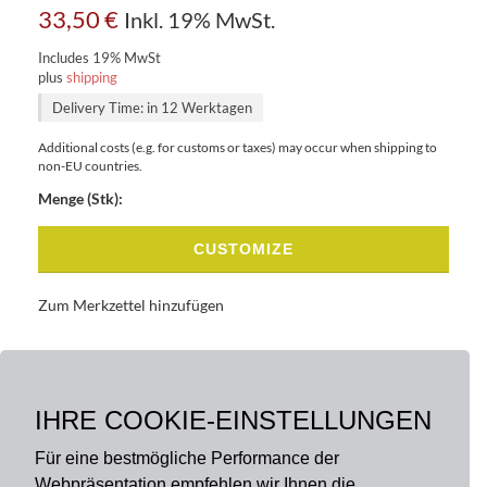
33,50
€
Inkl. 19% MwSt.
Includes 19% MwSt
plus
shipping
Delivery Time: in 12 Werktagen
Additional costs (e.g. for customs or taxes) may occur when shipping to
non-EU countries.
Menge (Stk):
CUSTOMIZE
Zum Merkzettel hinzufügen
BASISDATEN
BESCHREIBUNG
IHRE COOKIE-EINSTELLUNGEN
Für eine bestmögliche Performance der
Webpräsentation empfehlen wir Ihnen die