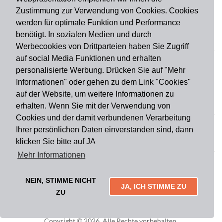
Zustimmung zur Verwendung von Cookies. Cookies
werden für optimale Funktion und Performance
benötigt. In sozialen Medien und durch
Zahlungsart
Werbecookies von Drittparteien haben Sie Zugriff
auf social Media Funktionen und erhalten
personalisierte Werbung. Drücken Sie auf "Mehr
Versandart
Informationen" oder gehen zu dem Link "Cookies"
auf der Website, um weitere Informationen zu
erhalten. Wenn Sie mit der Verwendung von
Du findest uns auch auf
Cookies und der damit verbundenen Verarbeitung
Ihrer persönlichen Daten einverstanden sind, dann
klicken Sie bitte auf JA
Informationen
Mehr Informationen
Impressum
Widerruf
AGB
Datenschutz
Lieferung & Versand
Kontakt
Über uns
Zahlungsarten
NEIN, STIMME NICHT
Mytailor croodles
JA, ICH STIMME ZU
ZU
Copyright © 2026. Alle Rechte vorbehalten.