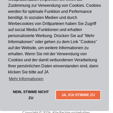
Zustimmung zur Verwendung von Cookies. Cookies
werden für optimale Funktion und Performance
benötigt. In sozialen Medien und durch
Zahlungsart
Werbecookies von Drittparteien haben Sie Zugriff
auf social Media Funktionen und erhalten
personalisierte Werbung. Drücken Sie auf "Mehr
Versandart
Informationen" oder gehen zu dem Link "Cookies"
auf der Website, um weitere Informationen zu
erhalten. Wenn Sie mit der Verwendung von
Du findest uns auch auf
Cookies und der damit verbundenen Verarbeitung
Ihrer persönlichen Daten einverstanden sind, dann
klicken Sie bitte auf JA
Informationen
Mehr Informationen
Impressum
Widerruf
AGB
Datenschutz
Lieferung & Versand
Kontakt
Über uns
Zahlungsarten
NEIN, STIMME NICHT
Mytailor croodles
JA, ICH STIMME ZU
ZU
Copyright © 2026. Alle Rechte vorbehalten.