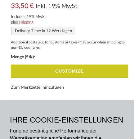
33,50
€
Inkl. 19% MwSt.
Includes 19% MwSt
plus
shipping
Delivery Time: in 12 Werktagen
Additional costs (e.g. for customs or taxes) may occur when shipping to
non-EU countries.
Menge (Stk):
CUSTOMIZE
Zum Merkzettel hinzufügen
BASISDATEN
BESCHREIBUNG
IHRE COOKIE-EINSTELLUNGEN
Für eine bestmögliche Performance der
Webpräsentation empfehlen wir Ihnen die