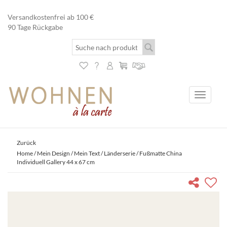
Versandkostenfrei ab 100 €
90 Tage Rückgabe
Toggle
navigati
Zurück
Home
/
Mein Design / Mein Text
/
Länderserie
/ Fußmatte China
Individuell Gallery 44 x 67 cm