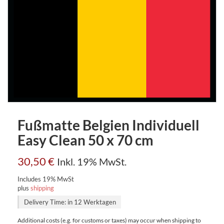
Fußmatte Belgien Individuell
Easy Clean 50 x 70 cm
30,50
€
Inkl. 19% MwSt.
Includes 19% MwSt
plus
shipping
Delivery Time: in 12 Werktagen
Additional costs (e.g. for customs or taxes) may occur when shipping to