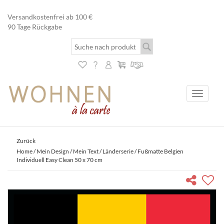
Versandkostenfrei ab 100 €
90 Tage Rückgabe
Toggle
navigati
Zurück
Home
/
Mein Design / Mein Text
/
Länderserie
/ Fußmatte Belgien
Individuell Easy Clean 50 x 70 cm