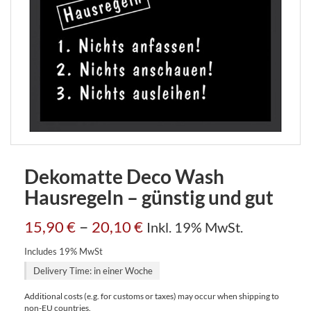
Dekomatte Deco Wash
Hausregeln – günstig und gut
–
15,90
€
20,10
€
Inkl. 19% MwSt.
Includes 19% MwSt
Delivery Time: in einer Woche
Additional costs (e.g. for customs or taxes) may occur when shipping to
non-EU countries.