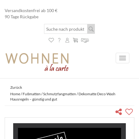
Versandkostenfrei ab 100 €
90 Tage Rückgabe
Toggle
navigati
Zurück
Home
/
Fußmatten
/
Schmutzfangmatten
/ Dekomatte Deco Wash
Hausregeln – günstig und gut