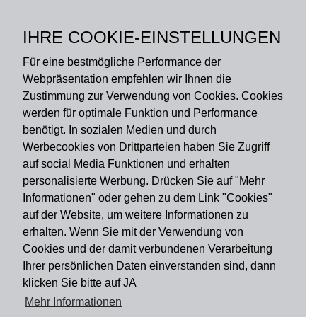
Oberseite: 100%
Polyamid, Rückseite: PVC,
IHRE COOKIE-EINSTELLUNGEN
rutschfest
Für eine bestmögliche Performance der
Webpräsentation empfehlen wir Ihnen die
Zustimmung zur Verwendung von Cookies. Cookies
werden für optimale Funktion und Performance
benötigt. In sozialen Medien und durch
Zahlungsart
Werbecookies von Drittparteien haben Sie Zugriff
auf social Media Funktionen und erhalten
personalisierte Werbung. Drücken Sie auf "Mehr
Versandart
Informationen" oder gehen zu dem Link "Cookies"
auf der Website, um weitere Informationen zu
erhalten. Wenn Sie mit der Verwendung von
Du findest uns auch auf
Cookies und der damit verbundenen Verarbeitung
Ihrer persönlichen Daten einverstanden sind, dann
klicken Sie bitte auf JA
Informationen
Mehr Informationen
Impressum
Widerruf
AGB
Datenschutz