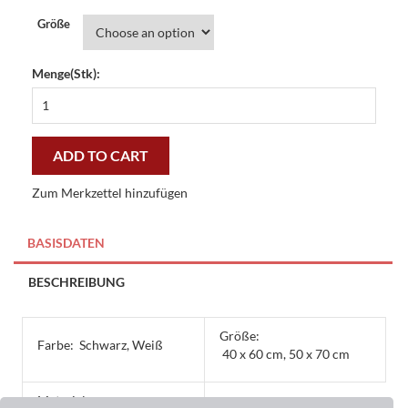
Größe
Menge(Stk):
Dekomatte
Deco
Wash
Hausregeln
ADD TO CART
-
günstig
Zum Merkzettel hinzufügen
und
gut
quantity
BASISDATEN
BESCHREIBUNG
Größe:
Farbe:
Schwarz, Weiß
40 x 60 cm, 50 x 70 cm
Material: