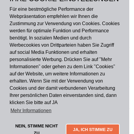
Für eine bestmögliche Performance der
Webpräsentation empfehlen wir Ihnen die
Zustimmung zur Verwendung von Cookies. Cookies
werden für optimale Funktion und Performance
benötigt. In sozialen Medien und durch
Zahlungsart
Werbecookies von Drittparteien haben Sie Zugriff
auf social Media Funktionen und erhalten
personalisierte Werbung. Drücken Sie auf "Mehr
Versandart
Informationen" oder gehen zu dem Link "Cookies"
auf der Website, um weitere Informationen zu
erhalten. Wenn Sie mit der Verwendung von
Du findest uns auch auf
Cookies und der damit verbundenen Verarbeitung
Ihrer persönlichen Daten einverstanden sind, dann
klicken Sie bitte auf JA
Informationen
Mehr Informationen
Impressum
Widerruf
AGB
Datenschutz
Lieferung & Versand
Kontakt
Über uns
Zahlungsarten
NEIN, STIMME NICHT
Mytailor croodles
JA, ICH STIMME ZU
ZU