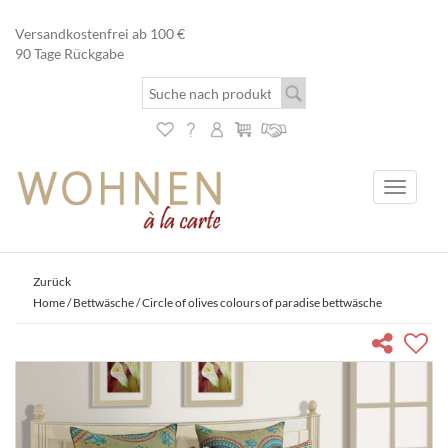
Versandkostenfrei ab 100 €
90 Tage Rückgabe
Toggle
navigati
Zurück
Home
/
Bettwäsche
/ Circle of olives colours of paradise bettwäsche