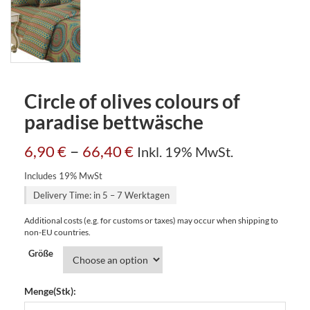
Circle of olives colours of
paradise bettwäsche
–
6,90
€
66,40
€
Inkl. 19% MwSt.
Includes 19% MwSt
Delivery Time: in 5 – 7 Werktagen
Additional costs (e.g. for customs or taxes) may occur when shipping to
non-EU countries.
Größe
Menge(Stk):
Circle