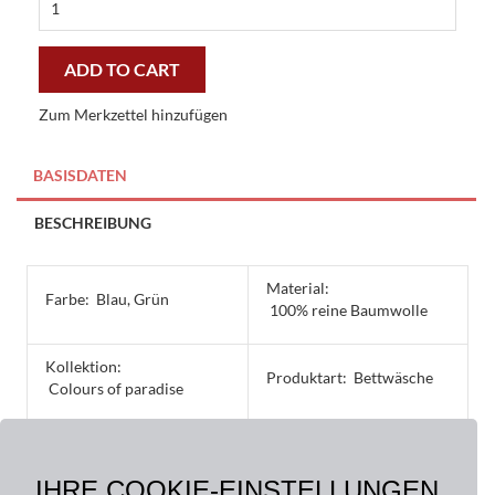
of
olives
colours
ADD TO CART
of
paradise
Zum Merkzettel hinzufügen
bettwäsche
quantity
BASISDATEN
BESCHREIBUNG
Material:
Farbe:
Blau, Grün
100% reine Baumwolle
Kollektion:
Produktart:
Bettwäsche
Colours of paradise
Größe:
135 x 200 cm, 40 x 60 cm,
IHRE COOKIE-EINSTELLUNGEN
40 x 80 cm, 80 x 80 cm