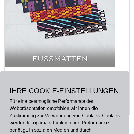
Deine individuelle Fußmatte
Endlich ist es soweit. Der Wohnen a la carte
IHRE COOKIE-EINSTELLUNGEN
Fußmattendesigner ist online. Ab sofort kannst du deine
eigene Fußmatte einfach online individuell gestalten un...
Für eine bestmögliche Performance der
Mehr
Webpräsentation empfehlen wir Ihnen die
Zustimmung zur Verwendung von Cookies. Cookies
werden für optimale Funktion und Performance
benötigt. In sozialen Medien und durch