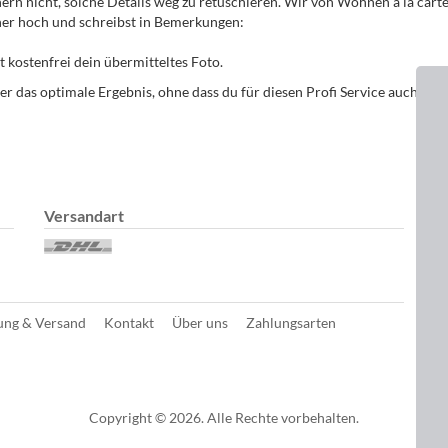
rn nicht, solche Details weg zu retuschieren. Wir von Wohnen a la carte b
gner hoch und schreibst in Bemerkungen:
 kostenfrei dein übermitteltes Foto.
r das optimale Ergebnis, ohne dass du für diesen Profi Service auch nur
Versandart
D
ung & Versand
Kontakt
Über uns
Zahlungsarten
Copyright © 2026. Alle Rechte vorbehalten.