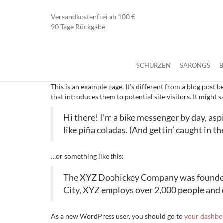
Versandkostenfrei ab 100 €
90 Tage Rückgabe
SCHÜRZEN
SARONGS
This is an example page. It’s different from a blog post 
that introduces them to potential site visitors. It might s
Hi there! I’m a bike messenger by day, aspi
like piña coladas. (And gettin’ caught in the
…or something like this:
The XYZ Doohickey Company was founded i
City, XYZ employs over 2,000 people and
As a new WordPress user, you should go to
your dashbo