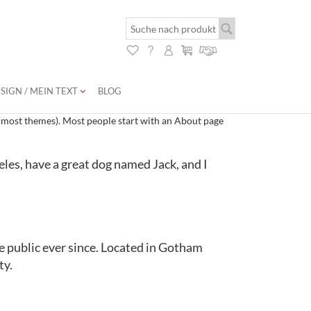
SIGN / MEIN TEXT
BLOG
(in most themes). Most people start with an About page
geles, have a great dog named Jack, and I
 public ever since. Located in Gotham
ty.