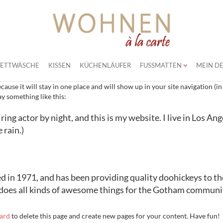
BETTWÄSCHE
KISSEN
KÜCHENLÄUFER
FUSSMATTEN
MEIN DE
because it will stay in one place and will show up in your site navigation 
ay something like this:
ring actor by night, and this is my website. I live in Los An
 rain.)
n 1971, and has been providing quality doohickeys to the
 does all kinds of awesome things for the Gotham communi
ard
to delete this page and create new pages for your content. Have fun!