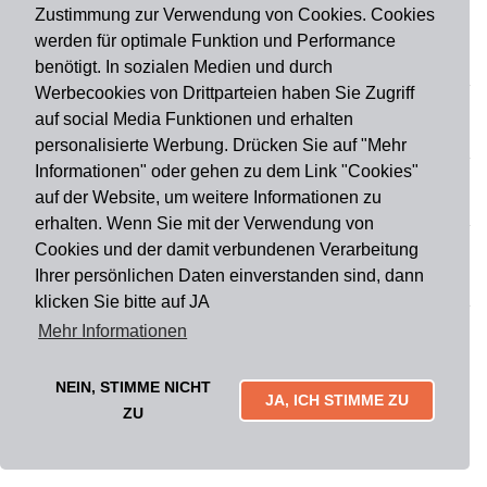
Zustimmung zur Verwendung von Cookies. Cookies
werden für optimale Funktion und Performance
benötigt. In sozialen Medien und durch
Zahlungsart
Werbecookies von Drittparteien haben Sie Zugriff
auf social Media Funktionen und erhalten
Versandart
personalisierte Werbung. Drücken Sie auf "Mehr
Informationen" oder gehen zu dem Link "Cookies"
auf der Website, um weitere Informationen zu
Du findest uns auch auf
erhalten. Wenn Sie mit der Verwendung von
Cookies und der damit verbundenen Verarbeitung
Ihrer persönlichen Daten einverstanden sind, dann
Informationen
klicken Sie bitte auf JA
Impressum
Widerruf
AGB
Datenschutz
Mehr Informationen
Lieferung & Versand
Kontakt
Über uns
Zahlungsarten
Mytailor croodles
NEIN, STIMME NICHT
JA, ICH STIMME ZU
ZU
Copyright © 2026. Alle Rechte vorbehalten.