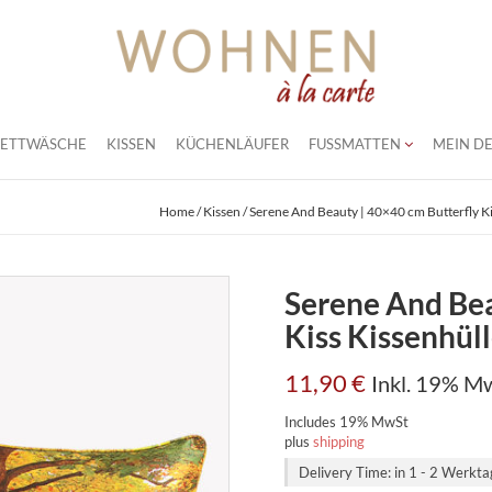
BETTWÄSCHE
KISSEN
KÜCHENLÄUFER
FUSSMATTEN
MEIN DE
Home
/
Kissen
/ Serene And Beauty | 40×40 cm Butterfly Ki
Serene And Bea
Kiss Kissenhül
11,90
€
Inkl. 19% M
Includes 19% MwSt
plus
shipping
Delivery Time: in 1 - 2 Werkt