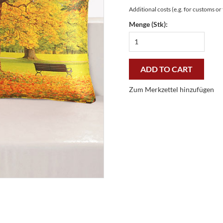
Additional costs (e.g. for customs o
Menge (Stk):
Serene
And
Beauty
|
ADD TO CART
40x40
cm
Zum Merkzettel hinzufügen
Butterfly
Kiss
Kissenhülle
quantity