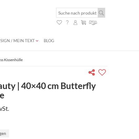
SIGN / MEIN TEXT
BLOG
ss Kissenhülle
uty | 40×40 cm Butterfly
le
wSt.
agen