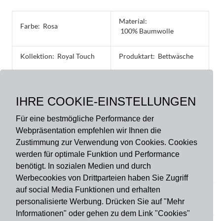
Material:
Farbe:
Rosa
100% Baumwolle
Kollektion:
Royal Touch
Produktart:
Bettwäsche
Größe:
135 x 200 cm, 40 x 60 cm,
IHRE COOKIE-EINSTELLUNGEN
40 x 80 cm, 80 x 80 cm
Für eine bestmögliche Performance der
Webpräsentation empfehlen wir Ihnen die
Zustimmung zur Verwendung von Cookies. Cookies
werden für optimale Funktion und Performance
benötigt. In sozialen Medien und durch
Zahlungsart
Werbecookies von Drittparteien haben Sie Zugriff
auf social Media Funktionen und erhalten
personalisierte Werbung. Drücken Sie auf "Mehr
Versandart
Informationen" oder gehen zu dem Link "Cookies"