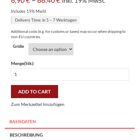
6,90
€
66,40
€
Inkl. 19% MwSt.
Includes 19% MwSt
Delivery Time: in 5 – 7 Werktagen
Additional costs (e.g. for customs or taxes) may occur when shipping to
non-EU countries.
Größe
Menge(Stk):
Rosy
pink
royal
touch
ADD TO CART
bettwäsche
quantity
Zum Merkzettel hinzufügen
BASISDATEN
BESCHREIBUNG