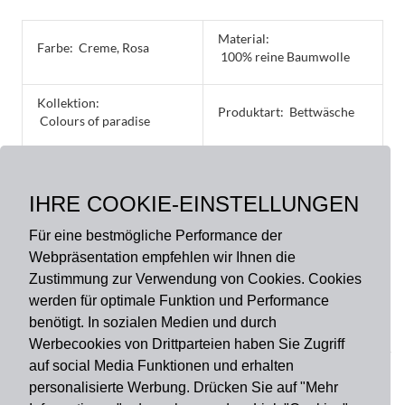
Material:
Farbe:
Creme, Rosa
100% reine Baumwolle
Kollektion:
Produktart:
Bettwäsche
Colours of paradise
Größe:
135 x 200 cm, 40 x 60 cm,
IHRE COOKIE-EINSTELLUNGEN
40 x 80 cm, 80 x 80 cm
Für eine bestmögliche Performance der
Webpräsentation empfehlen wir Ihnen die
Zustimmung zur Verwendung von Cookies. Cookies
werden für optimale Funktion und Performance
benötigt. In sozialen Medien und durch
Zahlungsart
Werbecookies von Drittparteien haben Sie Zugriff
auf social Media Funktionen und erhalten
personalisierte Werbung. Drücken Sie auf "Mehr
Versandart