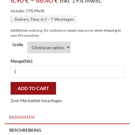
6,90
€
66,40
€
Inkl. 19% MwSt.
Includes 19% MwSt
Delivery Time: in 5 – 7 Werktagen
Additional costs (e.g. for customs or taxes) may occur when shipping to
non-EU countries.
Größe
Menge(Stk):
Rossy
&
molly
colours
ADD TO CART
of
paradise
Zum Merkzettel hinzufügen
bettwäsche
quantity
BASISDATEN
BESCHREIBUNG