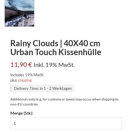
Rainy Clouds | 40X40 cm
Urban Touch Kissenhülle
11,90
€
Inkl. 19% MwSt.
Includes 19% MwSt
plus
shipping
Delivery Time: in 1 - 2 Werktagen
Additional costs (e.g. for customs or taxes) may occur when shipping to
non-EU countries.
Menge (Stk):
Rainy
Clouds
|