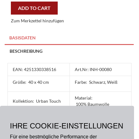
40X40
ADD TO CART
cm
Urban
Zum Merkzettel hinzufügen
Touch
Kissenhülle
quantity
BASISDATEN
BESCHREIBUNG
EAN: 4251330338516
Art.Nr: INH-00080
Größe:
40 x 40 cm
Farbe:
Schwarz, Weiß
Material:
Kollektion:
Urban Touch
100% Baumwolle
Verschlussart:
Produktart:
Kissenhülle
IHRE COOKIE-EINSTELLUNGEN
Reißverschluss
Für eine bestmögliche Performance der