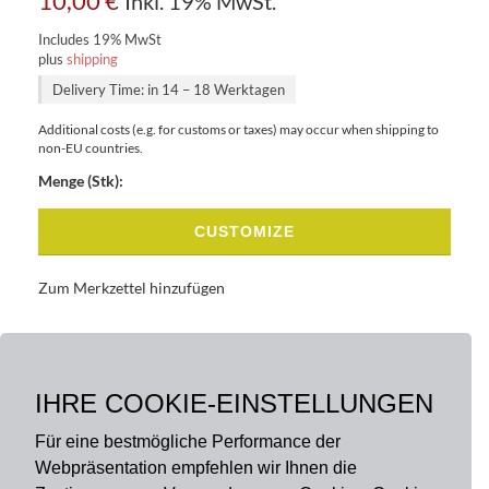
10,00
€
Inkl. 19% MwSt.
Includes 19% MwSt
plus
shipping
Delivery Time: in 14 – 18 Werktagen
Additional costs (e.g. for customs or taxes) may occur when shipping to
non-EU countries.
Menge (Stk):
CUSTOMIZE
Zum Merkzettel hinzufügen
BASISDATEN
BESCHREIBUNG
IHRE COOKIE-EINSTELLUNGEN
Für eine bestmögliche Performance der
Webpräsentation empfehlen wir Ihnen die