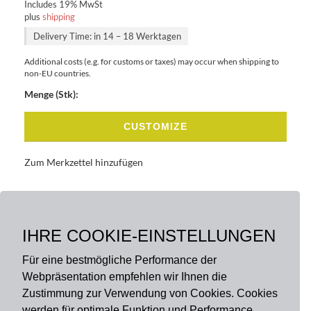
Includes 19% MwSt
plus
shipping
Delivery Time: in 14 – 18 Werktagen
Additional costs (e.g. for customs or taxes) may occur when shipping to
non-EU countries.
Menge (Stk):
CUSTOMIZE
Zum Merkzettel hinzufügen
BASISDATEN
BESCHREIBUNG
IHRE COOKIE-EINSTELLUNGEN
Für eine bestmögliche Performance der
Webpräsentation empfehlen wir Ihnen die
Zustimmung zur Verwendung von Cookies. Cookies
werden für optimale Funktion und Performance