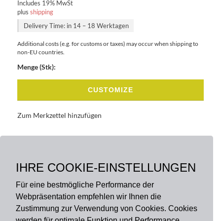
Includes 19% MwSt
plus
shipping
Delivery Time: in 14 – 18 Werktagen
Additional costs (e.g. for customs or taxes) may occur when shipping to
non-EU countries.
Menge (Stk):
CUSTOMIZE
Zum Merkzettel hinzufügen
BASISDATEN
BESCHREIBUNG
IHRE COOKIE-EINSTELLUNGEN
Für eine bestmögliche Performance der
Webpräsentation empfehlen wir Ihnen die
Zustimmung zur Verwendung von Cookies. Cookies
werden für optimale Funktion und Performance