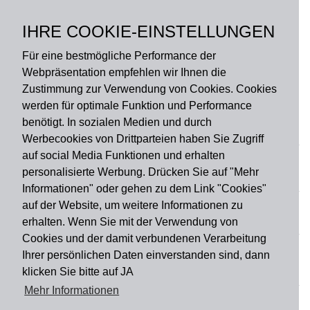
Polyester, Rückseite:
Gummi ohne PVC,
IHRE COOKIE-EINSTELLUNGEN
rutschfest
Für eine bestmögliche Performance der
Webpräsentation empfehlen wir Ihnen die
Zustimmung zur Verwendung von Cookies. Cookies
werden für optimale Funktion und Performance
benötigt. In sozialen Medien und durch
Zahlungsart
Werbecookies von Drittparteien haben Sie Zugriff
auf social Media Funktionen und erhalten
personalisierte Werbung. Drücken Sie auf "Mehr
Versandart
Informationen" oder gehen zu dem Link "Cookies"
auf der Website, um weitere Informationen zu
erhalten. Wenn Sie mit der Verwendung von
Du findest uns auch auf
Cookies und der damit verbundenen Verarbeitung
Ihrer persönlichen Daten einverstanden sind, dann
klicken Sie bitte auf JA
Informationen
Mehr Informationen
Impressum
Widerruf
AGB
Datenschutz