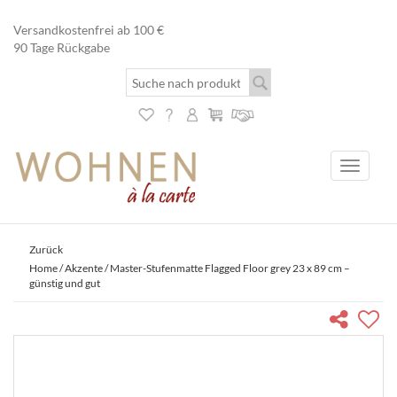
Versandkostenfrei ab 100 €
90 Tage Rückgabe
Toggle
navigati
Zurück
Home
/
Akzente
/ Master-Stufenmatte Flagged Floor grey 23 x 89 cm –
günstig und gut