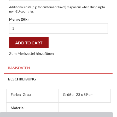
Additional costs (e.g. for customs or taxes) may occur when shipping to
non-EU countries.
Menge (Stk):
Master-
Stufenmatte
Flagged
Floor
ADD TO CART
grey
23
Zum Merkzettel hinzufügen
x
89
cm
BASISDATEN
-
günstig
BESCHREIBUNG
und
gut
quantity
Farbe:
Grau
Größe:
23 x 89 cm
Material:
Obermaterial: 100%