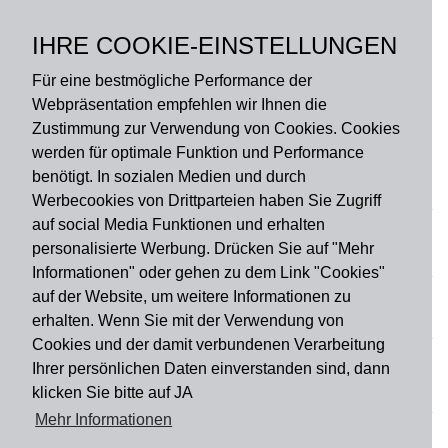
Polyester, Rückseite:
Gummi ohne PVC,
IHRE COOKIE-EINSTELLUNGEN
rutschfest
Für eine bestmögliche Performance der
Webpräsentation empfehlen wir Ihnen die
Zustimmung zur Verwendung von Cookies. Cookies
werden für optimale Funktion und Performance
benötigt. In sozialen Medien und durch
Zahlungsart
Werbecookies von Drittparteien haben Sie Zugriff
auf social Media Funktionen und erhalten
personalisierte Werbung. Drücken Sie auf "Mehr
Versandart
Informationen" oder gehen zu dem Link "Cookies"
auf der Website, um weitere Informationen zu
erhalten. Wenn Sie mit der Verwendung von
Du findest uns auch auf
Cookies und der damit verbundenen Verarbeitung
Ihrer persönlichen Daten einverstanden sind, dann
klicken Sie bitte auf JA
Informationen
Mehr Informationen
Impressum
Widerruf
AGB
Datenschutz