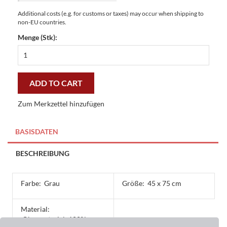
Additional costs (e.g. for customs or taxes) may occur when shipping to
non-EU countries.
Menge (Stk):
Master-
Matte
Welcome
Frame
ADD TO CART
grey
45
Zum Merkzettel hinzufügen
x
75
cm
BASISDATEN
-
preiswert
BESCHREIBUNG
und
stilvoll
quantity
Farbe:
Grau
Größe:
45 x 75 cm
Material:
Obermaterial: 100%